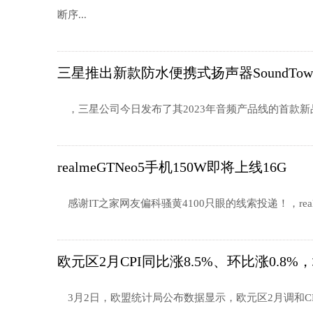
断序...
三星推出新款防水便携式扬声器SoundTow
，三星公司今日发布了其2023年音频产品线的首款新品——一
realmeGTNeo5手机150W即将上线16G
感谢IT之家网友偏科骚黄4100只眼的线索投递！，re
欧元区2月CPI同比涨8.5%、环比涨0.8%
3月2日，欧盟统计局公布数据显示，欧元区2月调和CPI同