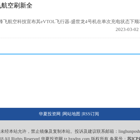
飞航空刷新全
飞航空科技宣布其eVTOL飞行器-盛世龙4号机在单次充电状态下顺利.
2023-03-02
华夏投资网 |
网站地图 |
RSS订阅
未经本站允许，禁止镜像及复制本站。投诉及建议联系邮箱：linghunposhui@s
2018 All Rights Reserved 华夏投资网 tz.hxsdpx.com 版权所有,备案号：
苏ICP