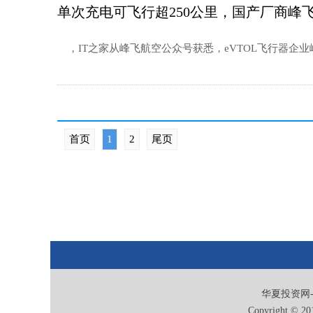
单次充电可飞行超250公里，国产厂商峰
，IT之家从峰飞航空公众号获悉，eVTOL飞行器企业峰
首页
1
2
尾页
华夏投资网-
Copyright © 