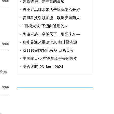
 19:06
划算购房，需注意的事项
吉小果品牌水果店告诉你怎么开好
爱旭科技引领潮流，欧洲安装商大
“百模大战”下迈向通用的AI
利达卓越：卓越天下，引领未来—
咖啡界迎来重磅消息 咖啡经济迎
 19:00
双11领跑国货化妆品 日系美妆
中国航天·太空创想牵手美团外卖
综合续航1231km！2024
欧元
 19:00